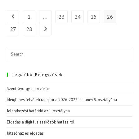
1
…
23
24
25
26
Go to the previous page
27
28
Go to the next page
Legutóbbi Bejegyzések
Szent György-napi vásár
Ideiglenes felvételi rangsor a 2026-2027-es tanév 9. osztályába
Jelentkezési határidő az 1. osztályba
Előadás a digitális eszközök hatásairól
Játszóház és előadás