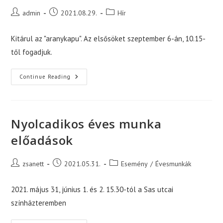
Post
Post
Post
admin
2021.08.29.
Hír
author:
published:
category:
Kitárul az "aranykapu". Az elsősöket szeptember 6-án, 10.15-
től fogadjuk.
Évnyitó
Continue Reading
Nyolcadikos éves munka
előadások
Post
Post
Post
zsanett
2021.05.31.
Esemény
/
Évesmunkák
author:
published:
category:
2021. május 31, június 1. és 2. 15.30-tól a Sas utcai
színházteremben