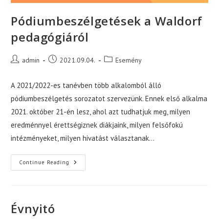
Pódiumbeszélgetések a Waldorf
pedagógiáról
Post
Post
Post
admin
2021.09.04.
Esemény
author:
published:
category:
A 2021/2022-es tanévben több alkalomból álló
pódiumbeszélgetés sorozatot szervezünk. Ennek első alkalma
2021. október 21-én lesz, ahol azt tudhatjuk meg, milyen
eredménnyel érettségiznek diákjaink, milyen felsőfokú
intézményeket, milyen hivatást választanak…
Pódiumbeszélgetések
Continue Reading
A
Waldorf
Pedagógiáról
Évnyitó