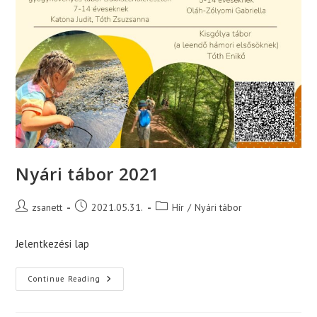
Nyári tábor 2021
Post
Post
Post
zsanett
2021.05.31.
Hír
/
Nyári tábor
author:
published:
category:
Jelentkezési lap
Nyári
Continue Reading
Tábor
2021