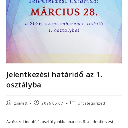
Jelentkezési határidő az 1.
osztályba
Post
Post
Post
zsanett
2026.03.07.
Uncategorized
author:
published:
category:
Az ősszel induló 1. osztályunkba március 8. a jelentkezési