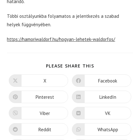
határidő.
Többi osztályunkba folyamatos a jelentkezés a szabad
helyek függvényében.
:
https://hamoriwaldorf.hu/hogyan-lehetek-waldorfos/
Jelentkezési
határidő
az
SHARE
PLEASE SHARE THIS
1.
THIS
osztályba
CONTENT
X
Facebook
Opens
Opens
in
in
a
a
new
new
Pinterest
LinkedIn
Opens
Opens
window
window
in
in
a
a
new
new
Viber
VK
Opens
Opens
window
window
in
in
a
a
new
new
Reddit
WhatsApp
Opens
Opens
window
window
in
in
a
a