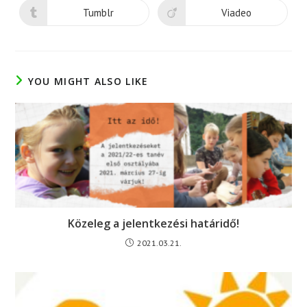
new
new
Tumblr
Viadeo
Opens
Opens
window
window
in
in
a
a
new
new
window
window
YOU MIGHT ALSO LIKE
Közeleg a jelentkezési határidő!
2021.03.21.