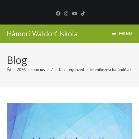
Skip
to
content
Hámori Waldorf Iskola
MENU
Blog
>
2026
>
március
>
7
>
Uncategorized
>
Jelentkezési határidő az 1. 