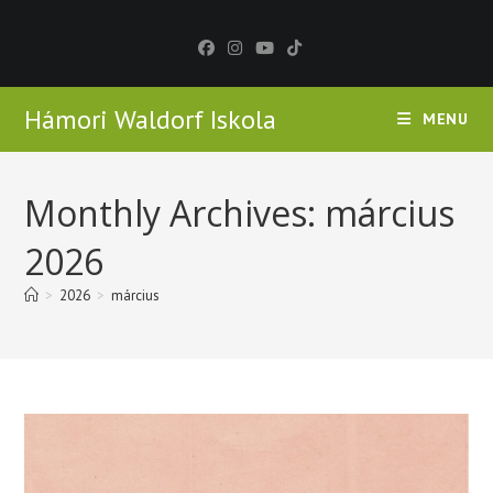
Skip
to
content
Hámori Waldorf Iskola
MENU
Monthly Archives: március
2026
>
2026
>
március