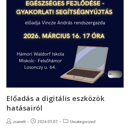
Előadás a digitális eszközök
hatásairól
Post
Post
Post
zsanett
2026.03.07.
Uncategorized
author:
published:
category: