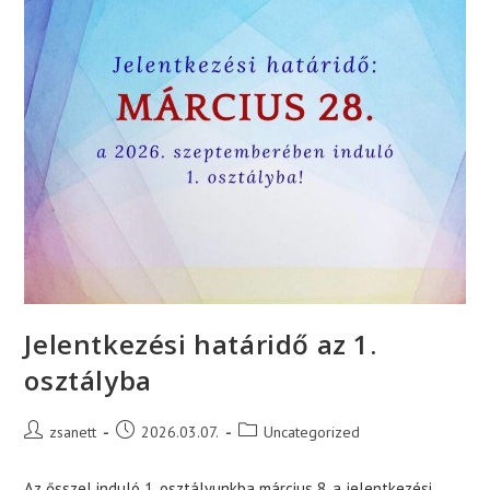
Jelentkezési határidő az 1.
osztályba
Post
Post
Post
zsanett
2026.03.07.
Uncategorized
author:
published:
category:
Az ősszel induló 1. osztályunkba március 8. a jelentkezési