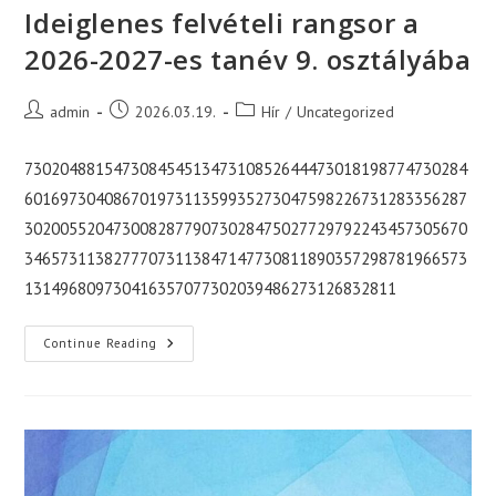
Ideiglenes felvételi rangsor a
2026-2027-es tanév 9. osztályába
Post
Post
Post
admin
2026.03.19.
Hír
/
Uncategorized
author:
published:
category:
73020488154730845451347310852644473018198774730284
60169730408670197311359935273047598226731283356287
30200552047300828779073028475027729792243457305670
34657311382777073113847147730811890357298781966573
131496809730416357077302039486273126832811
Ideiglenes
Continue Reading
Felvételi
Rangsor
A
2026-
2027-
Es
Tanév
9.
Osztályába