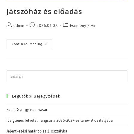
Játszóház és előadás
Post
Post
Post
admin
2026.03.07.
Esemény
/
Hír
author:
published:
category:
Játszóház
Continue Reading
És
Előadás
Legutóbbi Bejegyzések
Szent György-napi vásár
Ideiglenes felvételi rangsor a 2026-2027-es tanév 9. osztályába
Jelentkezési határidő az 1. osztályba