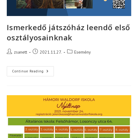
Ismerkedő játszóház leendő első
osztályosainknak
Post
Post
Post
zsanett
2021.11.27.
Esemény
author:
published:
category:
Ismerkedő
Continue Reading
Játszóház
Leendő
Első
Osztályosainknak