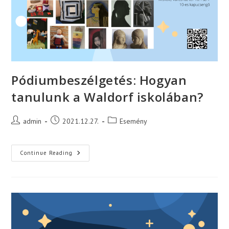
Pódiumbeszélgetés: Hogyan
tanulunk a Waldorf iskolában?
Post
Post
Post
admin
2021.12.27.
Esemény
author:
published:
category:
Pódiumbeszélgetés:
Continue Reading
Hogyan
Tanulunk
A
Waldorf
Iskolában?