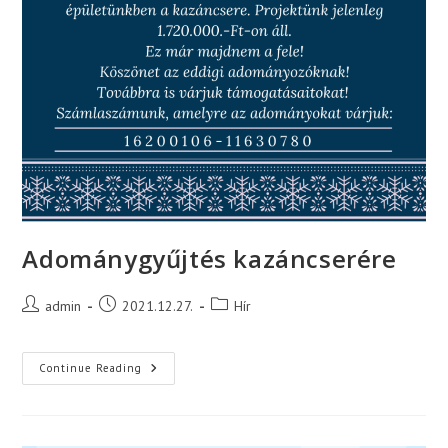
Adománygyűjtés kazáncserére
Post
Post
Post
admin
2021.12.27.
Hír
author:
published:
category:
Adománygyűjtés
Continue Reading
Kazáncserére