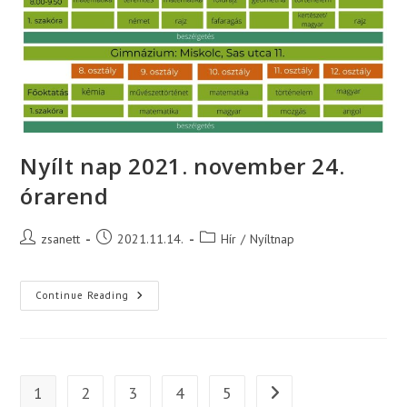
Nyílt nap 2021. november 24.
órarend
Post
Post
Post
zsanett
2021.11.14.
Hír
/
Nyíltnap
author:
published:
category:
Nyílt
Continue Reading
Nap
2021.
November
24.
Órarend
1
2
3
4
5
Go to the next page