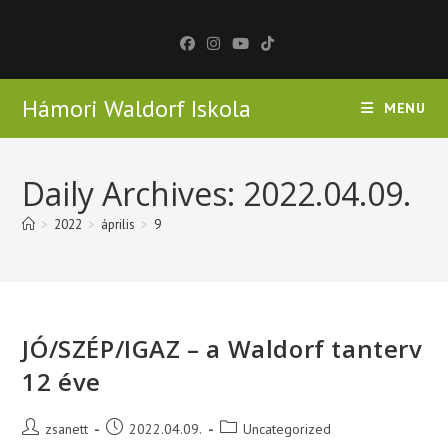
Skip
to
content
Hámori Waldorf Iskola
MENU
Daily Archives: 2022.04.09.
>
2022
>
április
>
9
JÓ/SZÉP/IGAZ – a Waldorf tanterv
12 éve
Post
Post
Post
zsanett
2022.04.09.
Uncategorized