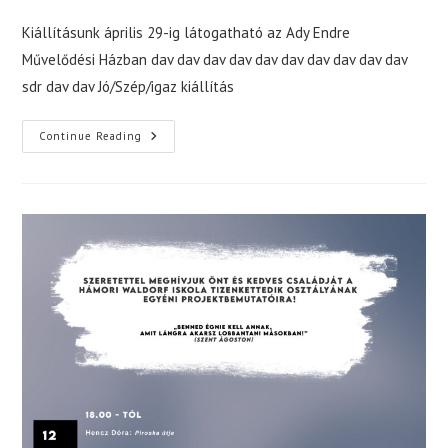
author:
published:
category:
Kiállításunk április 29-ig látogatható az Ady Endre
Művelődési Házban dav dav dav dav dav dav dav dav dav dav
sdr dav dav Jó/Szép/igaz kiállítás
JÓ/SZÉP/IGAZ
Continue Reading
–
A
Waldorf
Tanterv
12
Éve