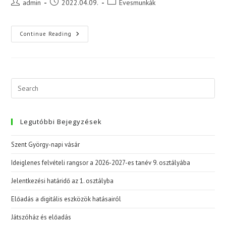
Post
Post
Post
admin
2022.04.09.
Évesmunkák
author:
published:
category:
A
Continue Reading
12.
Osztály
Egyéni
Projektbemutatói
Legutóbbi Bejegyzések
Szent György-napi vásár
Ideiglenes felvételi rangsor a 2026-2027-es tanév 9. osztályába
Jelentkezési határidő az 1. osztályba
Előadás a digitális eszközök hatásairól
Játszóház és előadás