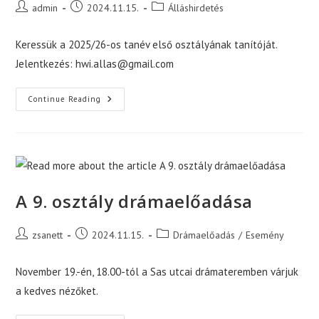
Post
Post
Post
admin
2024.11.15.
Álláshirdetés
author:
published:
category:
Keressük a 2025/26-os tanév első osztályának tanítóját.
Jelentkezés: hwi.allas@gmail.com
Osztálytanítót
Continue Reading
Keresünk!
A 9. osztály drámaelőadása
Post
Post
Post
zsanett
2024.11.15.
Drámaelőadás
/
Esemény
author:
published:
category:
November 19.-én, 18.00-tól a Sas utcai drámateremben várjuk
a kedves nézőket.