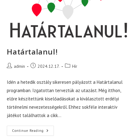
Határtalanul!
Post
Post
Post
admin
2024.12.17.
Hír
author:
published:
category:
Idén a hetedik osztály sikeresen pályázott a Határtalanul
programban. Izgatottan terveztük az utazást. Még itthon,
előre készítettünk kiselőadásokat a kiválasztott erdélyi
történelmi nevezetességekről. Ehhez sokféle interaktív
játékot találhattok a cikk…
Határtalanul!
Continue Reading