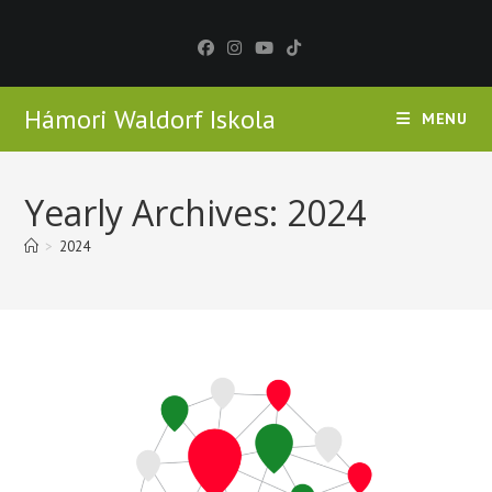
Skip
to
content
Hámori Waldorf Iskola
MENU
Yearly Archives: 2024
>
2024