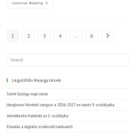
A
Continue Reading
9.
Osztály
Drámaelőadása
1
2
3
4
…
6
Go to the next 
Legutóbbi Bejegyzések
Szent György-napi vásár
Ideiglenes felvételi rangsor a 2026-2027-es tanév 9. osztályába
Jelentkezési határidő az 1. osztályba
Előadás a digitális eszközök hatásairól