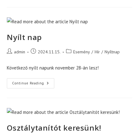
Nyílt nap
Post
Post
Post
admin
2024.11.15.
Esemény
/
Hír
/
Nyíltnap
author:
published:
category:
Következő nyílt napunk november 28-án lesz!
Nyílt
Continue Reading
Nap
Osztálytanítót keresünk!