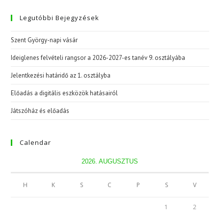
Legutóbbi Bejegyzések
Szent György-napi vásár
Ideiglenes felvételi rangsor a 2026-2027-es tanév 9. osztályába
Jelentkezési határidő az 1. osztályba
Előadás a digitális eszközök hatásairól
Játszóház és előadás
Calendar
2026. AUGUSZTUS
H
K
S
C
P
S
V
1
2