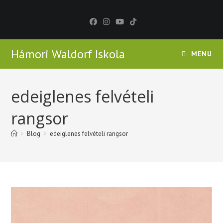
Skip
to
content
Hámori Waldorf Iskola
MENU
edeiglenes felvételi
rangsor
>
Blog
>
edeiglenes felvételi rangsor