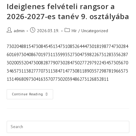
Ideiglenes felvételi rangsor a
2026-2027-es tanév 9. osztályába
Post
Post
Post
admin
2026.03.19.
Hír
/
Uncategorized
author:
published:
category:
73020488154730845451347310852644473018198774730284
60169730408670197311359935273047598226731283356287
30200552047300828779073028475027729792243457305670
34657311382777073113847147730811890357298781966573
131496809730416357077302039486273126832811
Ideiglenes
Continue Reading
Felvételi
Rangsor
A
2026-
2027-
Es
Tanév
9.
Osztályába