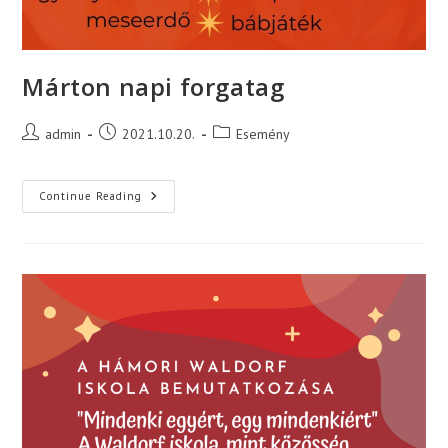
Márton napi forgatag
Post
Post
Post
admin
2021.10.20.
Esemény
author:
published:
category:
Márton
Continue Reading
Napi
Forgatag