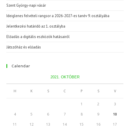
Szent György-napi vásár
Ideiglenes felvételi rangsor a 2026-2027-es tanév 9. osztályába
Jelentkezési határidő az 1. osztályba
Előadás a digitális eszközök hatásairól
Játszóház és előadás
Calendar
2021. OKTÓBER
H
K
S
C
P
S
V
1
2
3
4
5
6
7
8
9
10
11
12
13
14
15
16
17