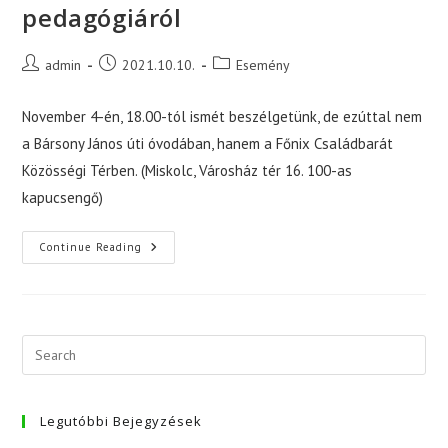
pedagógiáról
Post
Post
Post
admin
2021.10.10.
Esemény
author:
published:
category:
November 4-én, 18.00-tól ismét beszélgetünk, de ezúttal nem
a Bársony János úti óvodában, hanem a Főnix Családbarát
Közösségi Térben. (Miskolc, Városház tér 16. 100-as
kapucsengő)
Pódiumbeszélgetések
Continue Reading
A
Waldorf
Pedagógiáról
Legutóbbi Bejegyzések