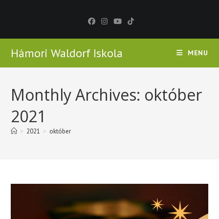
Skip
to
content
Hámori Waldorf Iskola
MENU
Monthly Archives: október
2021
>
2021
>
október