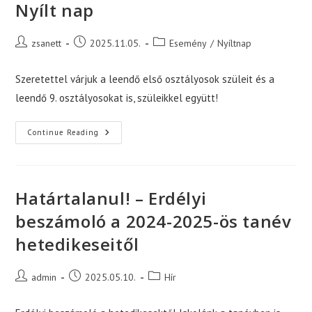
Nyílt nap
Post
Post
Post
zsanett
2025.11.05.
Esemény
/
Nyíltnap
author:
published:
category:
Szeretettel várjuk a leendő első osztályosok szüleit és a
leendő 9. osztályosokat is, szüleikkel együtt!
Nyílt
Continue Reading
Nap
Határtalanul! – Erdélyi
beszámoló a 2024-2025-ös tanév
hetedikeseitől
Post
Post
Post
admin
2025.05.10.
Hír
author:
published:
category: