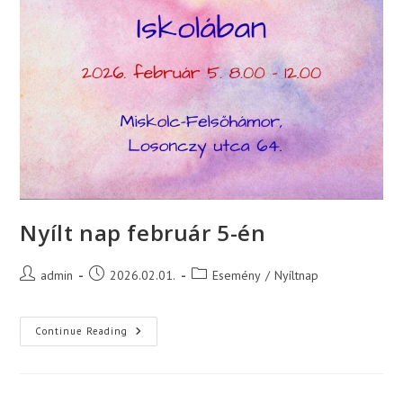
Nyílt nap február 5-én
Post
Post
Post
admin
2026.02.01.
Esemény
/
Nyíltnap
author:
published:
category:
Nyílt
Continue Reading
Nap
Február
5-
Én