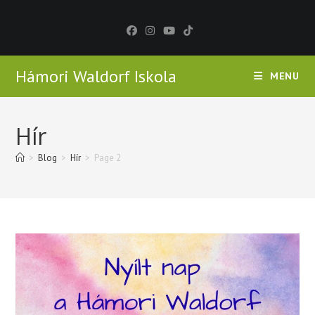
Skip
to
content
Hámori Waldorf Iskola
MENU
Hír
>
Blog
>
Hír
>
Page 2