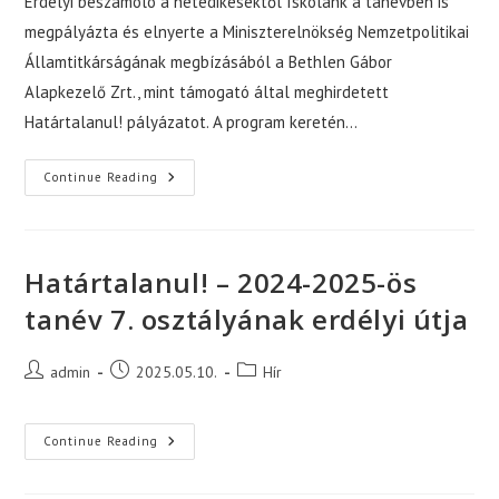
Erdélyi beszámoló a hetedikesektől Iskolánk a tanévben is
megpályázta és elnyerte a Miniszterelnökség Nemzetpolitikai
Államtitkárságának megbízásából a Bethlen Gábor
Alapkezelő Zrt., mint támogató által meghirdetett
Határtalanul! pályázatot. A program keretén…
Határtalanul!
Continue Reading
–
Erdélyi
Beszámoló
A
2024-
2025-
Határtalanul! – 2024-2025-ös
Ös
Tanév
tanév 7. osztályának erdélyi útja
Hetedikeseitől
Post
Post
Post
admin
2025.05.10.
Hír
author:
published:
category:
Határtalanul!
Continue Reading
–
2024-
2025-