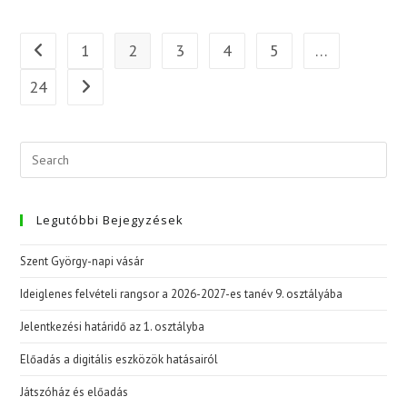
Ös
Tanév
7.
Osztályának
1
2
3
4
5
…
Go to the previous page
Erdélyi
Útja
24
Go to the next page
Legutóbbi Bejegyzések
Szent György-napi vásár
Ideiglenes felvételi rangsor a 2026-2027-es tanév 9. osztályába
Jelentkezési határidő az 1. osztályba
Előadás a digitális eszközök hatásairól
Játszóház és előadás