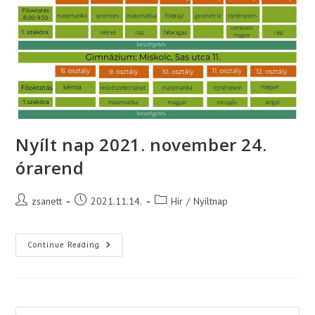
Nyílt nap 2021. november 24.
órarend
Post
Post
Post
zsanett
2021.11.14.
Hír
/
Nyíltnap
author:
published:
category:
Nyílt
Continue Reading
Nap
2021.
November
24.
Órarend