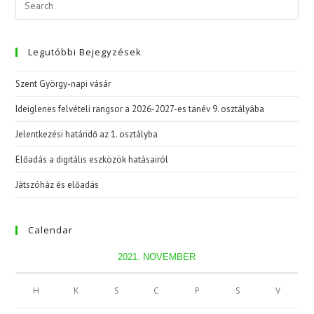
Legutóbbi Bejegyzések
Szent György-napi vásár
Ideiglenes felvételi rangsor a 2026-2027-es tanév 9. osztályába
Jelentkezési határidő az 1. osztályba
Előadás a digitális eszközök hatásairól
Játszóház és előadás
Calendar
2021. NOVEMBER
H
K
S
C
P
S
V