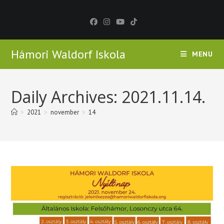
Skip
to
content
Hámori Waldorf Iskola
MENU
Daily Archives: 2021.11.14.
>
2021
>
november
>
14